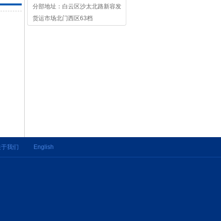
分部地址：白云区沙太北路新容发
货运市场北门西区63档
关于我们
English